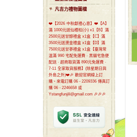
凡吉力禮物圖檔
❤️【2026 中秋獻禮心意】❤️【A】
滿 1000元送仙楂粒(小) x1【B】滿
2500元送甘醇禮盒 x1盒【C】滿
3500元送燙金禮盒 x1盒【D】滿
7500元送甘蔘禮盒 x1盒【臺灣常
溫滿 990 宅配免運費 · 黑貓宅急便
配送 · 超商取貨滿 890元免運費 ·
7-11 全家取貨服務】(除星期日與
外島之外)❤️🎉 歡迎官網線上訂
購、來電訂購 06 - 2209336 傳真訂
購 06 - 2246658 或
Ystangfunjili@gmail.com 🎉🎉🎉