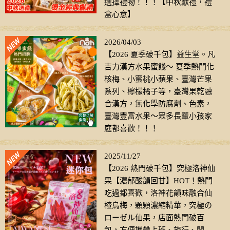
選擇禮物！！！【中秋獻禮，禮
盒心意】
2026/04/03
【2026 夏季破千包】益生堂。凡
吉力漢方水果蜜餞～ 夏季熱門化
核梅、小蜜桃小蘋果、臺灣芒果
系列、檸檬橘子等，臺灣果乾融
合漢方，無化學防腐劑、色素，
臺灣豐富水果～眾多長輩小孩家
庭都喜歡！！！
2025/11/27
【2026 熱門破千包】究極洛神仙
果【濃郁酸韻回甘】HOT！熱門
吃過都喜歡，洛神花韻味融合仙
楂烏梅，顆顆濃縮精華，究極の
ローゼル仙果，店面熱門破百