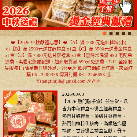
❤️【2026 中秋獻禮心意】❤️【A】滿 1000元送仙楂粒(小)
x1【B】滿 2500元送甘醇禮盒 x1盒【C】滿 3500元送燙金禮盒
x1盒【D】滿 7500元送甘蔘禮盒 x1盒【臺灣常溫滿 990 宅配免
運費 · 黑貓宅急便配送 · 超商取貨滿 890元免運費 · 7-11 全家取
貨服務】(除星期日與外島之外)❤️🎉 歡迎官網線上訂購、來電訂
購 06 - 2209336 傳真訂購 06 - 2246658 或
Ystangfunjili@gmail.com 🎉🎉🎉
2026/08/03
【2026 熱門破千盒】益生堂。凡
吉力中秋禮盒～燙金經典禮盒、
熱門甘醇禮盒、頂級甘蔘禮盒、
熱門仙楂粒化核梅，滿額送究極
拌麵、甘醇燙金禮盒呈獻，分享