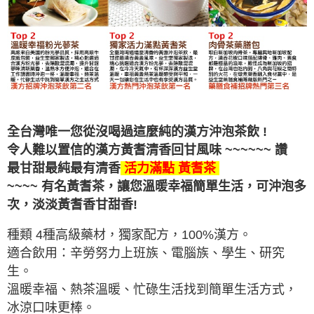
全台灣唯一您從沒喝過這麼純的漢方沖泡茶飲 !
令人難以置信的漢方黃耆清香回甘
風味
~~~~~~ 讚
最甘甜最純最有清香
活力滿點 黃耆
茶
~~~~ 有名黃耆茶，讓您溫暖幸福簡單生活，可沖泡多
次，
淡淡黃耆香甘甜香!
種類 4種高級藥材，獨家配方，100%漢方。
適合飲用：辛勞努力上班族、電腦族、學生、研究
生。
溫暖幸福、熱茶溫暖、忙碌生活找到簡單生活方式，
冰涼口味更棒。