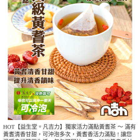
HOT【益生堂。凡吉力】獨家活力滿點黃耆茶 ～ 滿有
黃耆清香甘甜，可沖泡多次，黃耆香活力滿點 ! 讓您