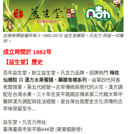
註冊商標版權所有 © 1882-2015 益生堂藥局。凡吉力 保留一切權
利。
成立時間於 1882年
【益生堂】歷史
百年益生堂，創立益生堂。凡吉力品牌，招牌熱門
梅桂
仙楂粒
與
漢方水果蜜餞、藥膳食補系列
，由第四代阿泰
老闆領軍，第五代經營～古早傳統與現代的火花，漢方調
配在台灣水果，三十年在安平路開店傳承第二代楊大笨中
醫師漢方調配與技法經驗，是台灣台南歷史文化流傳的古
早味保留至今....
益生堂。凡吉力地址:
臺灣臺南市安平路646號 (東東蝦餅旁)