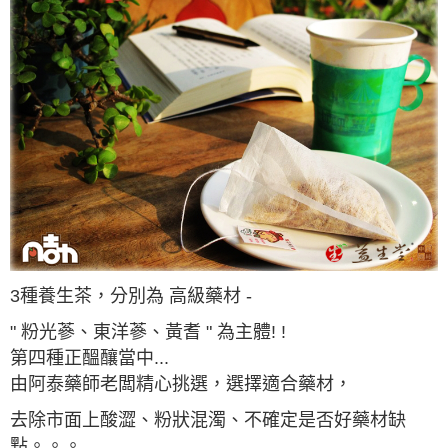
3種養生茶，分別為 高級藥材 -
" 粉光蔘、東洋蔘、黃耆 " 為主體! !
第四種正醞釀當中...
由阿泰藥師老闆精心挑選，選擇適合藥材，
去除市面上酸澀、粉狀混濁、不確定是否好藥材缺
點。。。