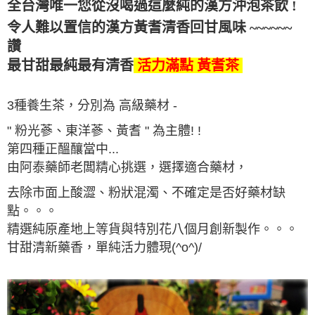
全台灣唯一您從沒喝過這麼純的漢方沖泡茶飲 !
令人難以置信的
漢方黃耆清香回甘
風味
~~~~~~
讚
最甘甜最純最有清香
活力滿點 黃耆
茶
3種養生茶，分別為 高級藥材 -
" 粉光蔘、東洋蔘、黃耆 " 為主體! !
第四種正醞釀當中...
由阿泰藥師老闆精心挑選，選擇適合藥材，
去除市面上酸澀、粉狀混濁、不確定是否好藥材缺
點。。。
精選純原產地上等貨與特別花八個月創新製作。。。
甘甜清新藥香，單純活力體現(^o^)/