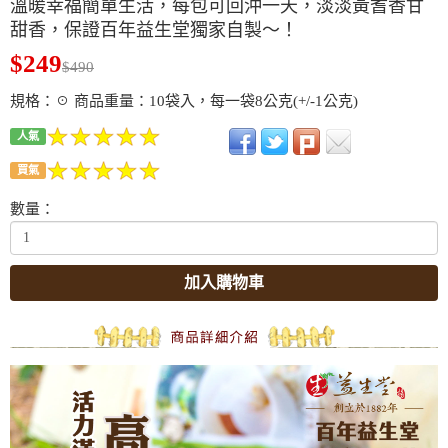
溫暖幸福簡單生活，每包可回沖一天，淡淡黃耆香甘
甜香，保證百年益生堂獨家自製～！
$249
$490
規格：☉ 商品重量：10袋入，每一袋8公克(+/-1公克)
人氣
買氣
數量：
加入購物車