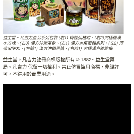
益生堂。凡吉力產品系列包裝 (右1) 梅桂仙楂粒、(右2)究極羅漢
小方塊、(右3) 漢方沖泡茶飲、(左1) 漢方水果蜜餞系列、(左2) 薄
荷宋陳丸、(左前1) 漢方沖繩黑糖、(右前1) 究極漢方脆脆梅
益生堂。凡吉力註冊商標版權所有 © 1882~ 益生堂藥
局。凡吉力 保留一切權利。禁止仿冒盜用商標，非經許
可，不得用於商業用途。