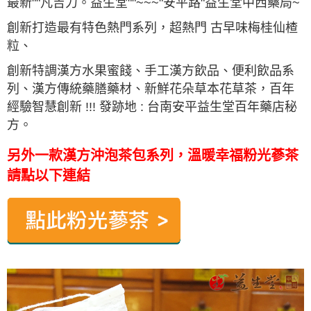
最新""凡吉力。益生堂""~~~"安平路"益生堂中西藥局~
創新打造最有特色熱門系列，超熱門 古早味梅桂仙楂
粒、
創新特調漢方水果蜜餞、手工漢方飲品、便利飲品系
列、漢方傳統藥膳藥材、新鮮花朵草本花草茶，百年
經驗智慧創新 !!! 發跡地 : 台南安平益生堂百年藥店秘
方。
另外一款漢方沖泡茶包系列，溫暖幸福粉光蔘茶
請點以下連結