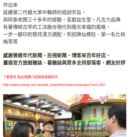
作出來
延續第二代楊大笨中醫師的祖訓宗旨，
與阿泰老闆三十多年的經驗，呈獻益生堂。凡吉力品牌
有著傳統古早的工法融合現代到陽光幸福的風格，
一步一腳印的堅持漢方調配，到招牌仙楂粒、第一名化核
梅等等
感謝曾經年代新聞、民視新聞、博客來百年好店、
臺南官方旅遊雜誌、看雜誌與眾多支持部落客、網友好評
了解更多 點此媒體介紹與部落格好評
http://www.ystang.com.tw/web_shop/html/news/show.aspx?num=251