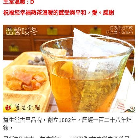
生堂溫暖 : D
祝福您幸福熱茶溫暖的感受與平和，愛。感謝
益生堂古早品牌，創立1882年，歷經一百二十八年焠
鍊，