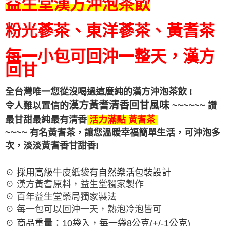
益生堂漢方沖泡茶飲
粉光蔘茶、東洋蔘茶、黃耆茶
每一小包可回沖一整天，漢方
回甘
全台灣唯一您從沒喝過這麼純的漢方沖泡茶飲 !
漢方黃耆清香回甘
風味
令人難以置信的
~~~~~~ 讚
最甘甜最純最有清香
活力滿點 黃耆
茶
~~~~ 有名黃耆茶，讓您溫暖幸福簡單生活，可沖泡多
次，
淡淡黃耆香甘甜香!
☉ 採用高級牛皮紙袋有自然樂活包裝設計
☉ 漢方黃耆原料，益生堂獨家製作
☉ 百年益生堂藥局獨家製法
☉ 每一包可以回沖一天，熱泡冷泡皆可
☉ 商品重量：10袋入，每一袋8公克(+/-1公克)