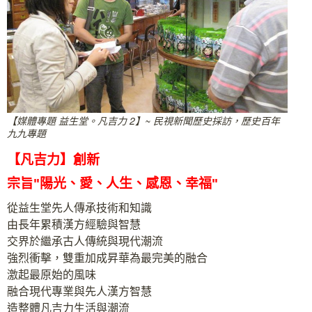
【媒體專題 益生堂。凡吉力 2】~ 民視新聞歷史採訪，歷史百年
九九專題
【凡吉力】創新
宗旨"陽光、愛、人生、感恩、幸福"
從益生堂先人傳承技術和知識
由長年累積漢方經驗與智慧
交界於繼承古人傳統與現代潮流
強烈衝擊，雙重加成昇華為最完美的融合
激起最原始的風味
融合現代專業與先人漢方智慧
造整體凡吉力生活與潮流