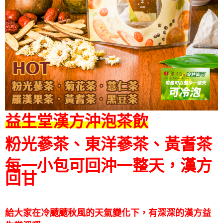
益生堂漢方沖泡茶飲
粉光蔘茶、東洋蔘茶、黃耆茶
每一小包可回沖一整天，漢方
回甘
給大家在冷颼颼秋風的天氣變化下，有深深的漢方益