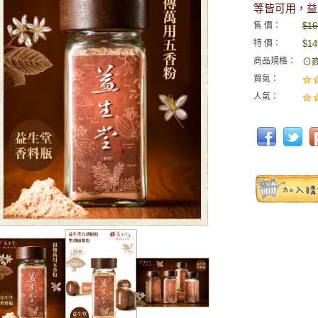
等皆可用，益
售 價：
$16
特 價：
$14
商品規格：
⊙商
買氣：
人氣：