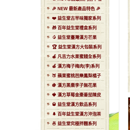
🎉 NEW 最新產品特色 🎉
❤️ 益生堂古早味獨家系列
🎁 百年益生堂禮盒系列
🥭 益生堂臺灣漢方芒果
🏆 益生堂漢方大包裝系列
🍎 凡吉力水果蜜餞全系列
🍏 漢方梅子梅肉(李)系列
🍑 蘋果蜜桃芭樂鳳梨橘子
🍇 漢方黑棗李子無花果
🍓 漢方草莓金棗番茄陳皮
🥃 益生堂漢方飲品系列
🌲 百年益生堂漢方沖泡茶
🍜 益生堂究極拌麵系列