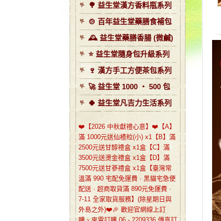
🌳 益生堂漢方香料瓶系列
🍲 百年益生堂藥膳食補包
🕰️ 益生堂藥膳香腸 (微鹹)
⭐️ 益生堂隨身包升級系列
🍷 漢方手工方便茶包系列
🚀 益生堂 1000 ‧ 500 包
🍀 益生堂凡吉力生活系列
❤️【2026 中秋獻禮心意】❤️【A】
滿 1000元送仙楂粒(小) x1【B】滿
2500元送甘醇禮盒 x1盒【C】滿
3500元送燙金禮盒 x1盒【D】滿
7500元送甘蔘禮盒 x1盒【臺灣常
溫滿 990 宅配免運費 · 黑貓宅急便
配送 · 超商取貨滿 890元免運費 ·
7-11 全家取貨服務】(除星期日與
外島之外)❤️🎉 歡迎官網線上訂
購、來電訂購 06 - 2209336 傳真訂