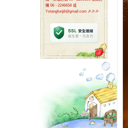
購 06 - 2246658 或
Ystangfunjili@gmail.com 🎉🎉🎉