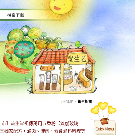
HOME
>
養生櫥窗
最新上市】益生堂祖傳萬用五香粉【質感玻璃
堂獨家配方，滷肉、醃肉、素食滷料料理等