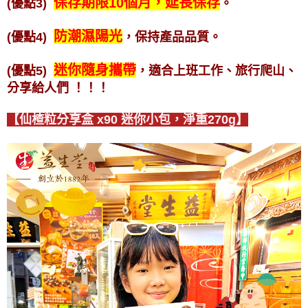
保存期限10個月，延長保存
(優點3)
。
防潮濕陽光
(優點4)
，保持產品品質。
迷你隨身攜帶
(優點5)
，適合上班工作、旅行爬山、
分享給人們
！！！
【仙楂粒分享盒 x90 迷你小包，淨重270g】