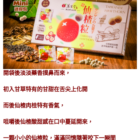
開袋後淡淡藥香撲鼻而來，
初入甘草特有的甘甜在舌尖上化開
而後仙楂肉桂特有香氣，
咀嚼後仙楂酸甜感在口中蔓延開來，
一顆小小的仙楂粒，滿滿回憶隨著咬下一瞬間