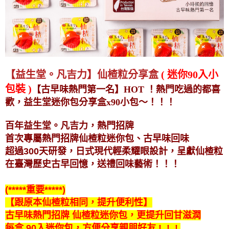
【益生堂。凡吉力】仙楂粒分享盒
( 迷你90入小
包裝 )
【古早味熱門第一名】HOT ！熱門吃過的都喜
歡，益生堂迷你包分享盒x90小包～！！！
百年益生堂。凡吉力，熱門招牌
首次專屬
熱門招牌仙楂粒迷你包、古早味回味
超過300天研發，日式現代輕柔耀眼設計，
呈獻仙楂粒
在臺灣歷史古早回憶，送禮回味
藝術
！！！
(*****重要*****)
【跟原本仙楂粒相同，提升便利性】
古早味熱門招牌 仙楂粒迷你包
，更提升回甘滋潤
每盒 90入迷你包，方便分享親朋好友 !
!
!