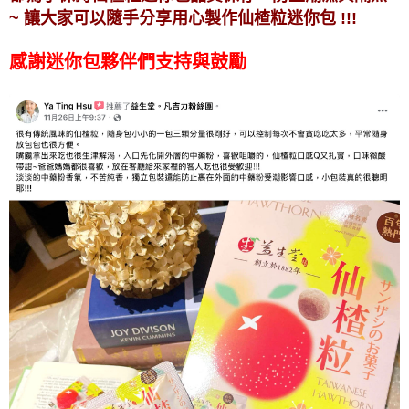
~ 讓大家可以隨手分享用心製作仙楂粒迷你包 !!!
感謝迷你包夥伴們支持與鼓勵