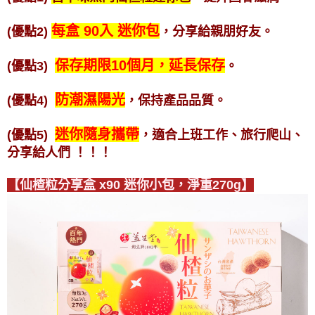
每盒 90入 迷你包
(優點2)
，分享給親朋好友。
保存期限10個月，延長保存
(優點3)
。
防潮濕陽光
(優點4)
，保持產品品質。
迷你隨身攜帶
(優點5)
，適合上班工作、旅行爬山、
分享給人們
！！！
【仙楂粒分享盒 x90 迷你小包，淨重270g】