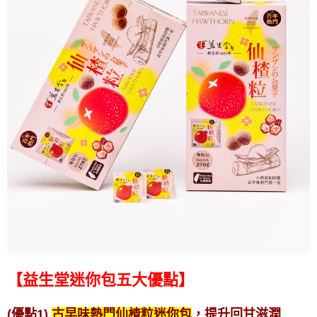
【益生堂迷你包五大優點】
(優點1)
古早味熱門仙楂粒迷你包
，提升回甘滋潤