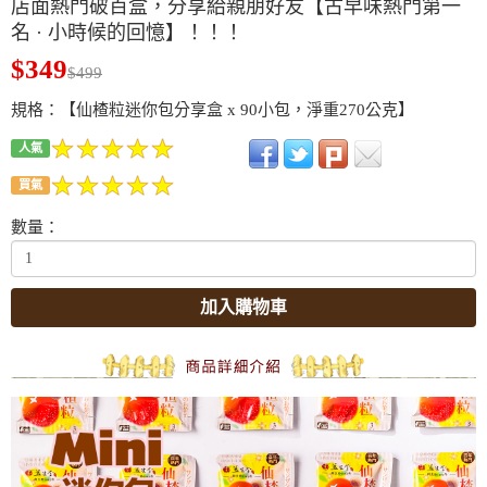
店面熱門破百盒，分享給親朋好友【古早味熱門第一
名 · 小時候的回憶】！！！
$349
$499
規格：【仙楂粒迷你包分享盒 x 90小包，淨重270公克】
人氣
買氣
數量：
加入購物車