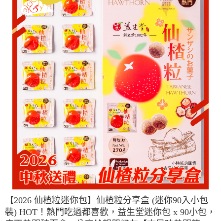
【2026 仙楂粒迷你包】仙楂粒分享盒 (迷你90入小包
裝) HOT！熱門吃過都喜歡，益生堂迷你包 x 90小包，