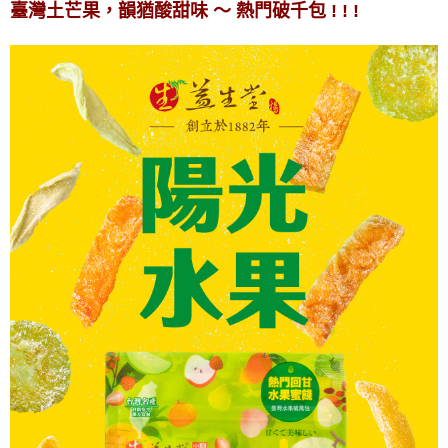
臺灣土芒果，韻猶酸甜味 ～ 熱門破千包 ! ! !