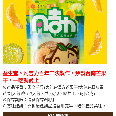
益生堂。凡吉力百年工法製作，炒製台南芒果
干，一吃就愛上
⊙
產品淨重：愛文芒果(大包)+漢方芒果干(大包)+原味青
芒果(大包)各 x 3大包，共9大包，總共 1200g (公克)
⊙保存期限：冷藏保存6個月
⊙賞味建議：開封後建議盡速食用完畢，確保產品美味。