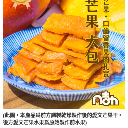
(此圖，本產品爲前方調製乾燥製作後的愛文芒果干。
後方愛文芒果水果爲原始製作前水果)