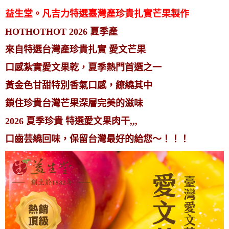
益生堂。凡吉力特選臺灣產珍貴扎實芒果製作
HOTHOTHOT 2026 夏季產
來自特選台灣產珍貴扎實 愛文芒果
口感紮實愛文果乾，夏季熱門首選之一
黃金色甘甜特別香氣口感，繚繞其中
鎖住珍貴台灣芒果深層完美的滋味
2026 夏季珍貴 特選愛文果肉干,,,
口齒芸繞回味，保留台灣最好的給您～！！！