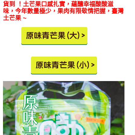
貨到
！土芒果口感扎實，蘊釀幸福酸酸滋
味，今年數量極少，果肉有限敬情把握，臺灣
土芒果 ~