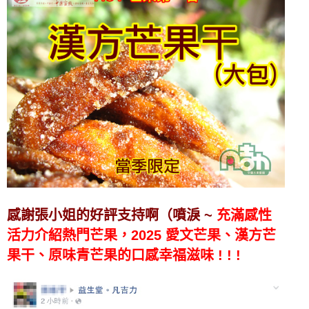
感謝張小姐的好評支持啊（噴淚 ~
充滿感性
活力介紹熱門芒果，
2025 愛文芒果、漢方芒
果干、原味青芒果的口感幸福滋味 ! ! !