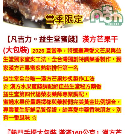
【凡吉力。益生堂蜜餞】
漢方
芒果干
(大包裝)
2026 夏當季，特選臺灣愛文芒果與益
生堂獨家蜜炙工法，全台灣獨創特調藥香製作，獨
家漢方芒果蜜炙熱銷排行第一名
益生堂全台唯一漢方芒果炒炙製作工法
☆ 漢方水果蜜餞調配絕佳益生堂秘方藥香
益生堂第四代楊榮泰藥師專業調配，
蜜餞水果份量選擇都與藥粉間完美黃金比例調合，
專業養生新鮮品質保證，給喜愛中藥香味朋友。別
有一番風味 ☆
=
『熱門
手提大包裝 滿滿160公克
』
漢方芒