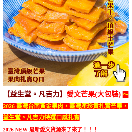
【益生堂。凡吉力】
愛文芒果(大包裝)
～
2026 臺灣台南黃金果肉，臺灣產珍貴扎實芒果，
益生堂。凡吉力特選口感扎實
2026
NEW
最新愛文貨源來了來了！！！