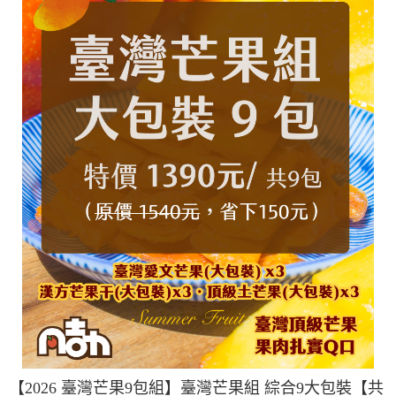
【2026 臺灣芒果9包組】臺灣芒果組 綜合9大包裝【共