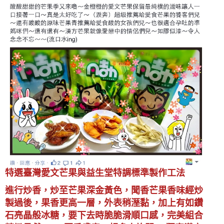
特選臺灣愛文芒果與益生堂特調標準製作工法
進行炒香，炒至芒果深金黃色，聞香芒果香味經炒
製過後，果香更高一層，外表稍溼黏，加上有如鑽
石亮晶般冰糖，要下去時脆脆滑順口感，完美組合