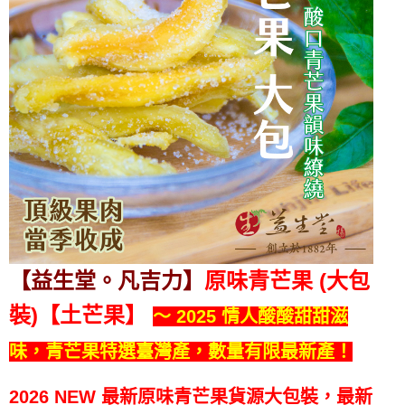
【益生堂。凡吉力】
原味青芒果 (大包
裝)【土芒果】
～ 2025 情人酸酸甜甜滋
味，青芒果特選臺灣產，數量有限最新產！
2026 NEW 最新原味青芒果貨源大包裝，最新