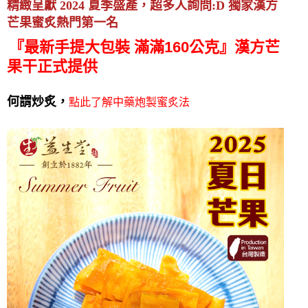
精緻呈獻 2024 夏季盛產，超多人詢問:D 獨家漢方
芒果蜜炙熱門第一名
『
最新手提大包裝 滿滿160公克
』
漢方芒
果干正式提供
點此了解中藥炮製蜜炙法
何謂炒炙，