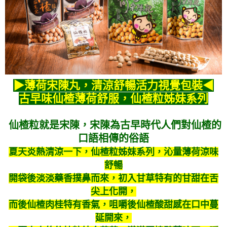
▶薄荷宋陳丸，清涼舒暢活力視覺包裝◀
古早味仙楂薄荷舒服，仙楂粒姊妹系列
仙楂粒就是宋陳，宋陳為古早時代人們對仙楂的
口語相傳的俗語
夏天炎熱清涼一下，仙楂粒姊妹系列，沁量薄荷涼味
舒暢
開袋後淡淡藥香撲鼻而來，初入甘草特有的甘甜在舌
尖上化開，
而後仙楂肉桂特有香氣，咀嚼後仙楂酸甜感在口中蔓
延開來，