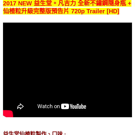
2017 NEW 益生堂。凡吉力 全新不鏽鋼隨身瓶 +
仙楂粒升級完整版預告片 720p Trailer [HD]
益生堂仙楂粒製作、口味 :