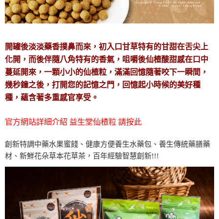
開罐後淡淡藥香撲鼻而來，初入口甘草特有的甘甜在舌尖上
化開，而後伴隨八角特有的香氣，咀嚼後仙楂酸甜感在口中
蔓延開來，一顆小小的仙楂粒，滿滿回憶隨著咬下一瞬間，
幾秒鐘之後，打開您的記憶之門，回憶起小時候的美好種
種，蘊含著多重感官享受。
官方網站詳細介紹 益生堂仙楂粒 請按此
創新特調中藥水果蜜餞、健康方便養生水藥包、養生傳統藥膳藥
材、新鮮花朵草本花草茶，百年經驗智慧創新!!!