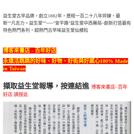
益生堂古早品牌，創立1882年，歷經一百二十八年焠鍊，最
新""凡吉力。益生堂""~~~"安平路"益生堂中西藥局~創新打造最有
特色熱門系列，超熱門古早味益生堂仙楂粒
博客來書店 - 百年好店
永遠活跳跳的好味、好物、好街與好感心100% Made
in Taiwan
擷取益生堂報導，按連結進
博客來書店- 百年
好店 請按此