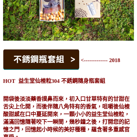
<------------- 2018
HOT 益生堂仙楂粒304 不銹鋼隨身瓶套組
開袋後淡淡藥香撲鼻而來，初入口甘草特有的甘甜在
舌尖上化開，而後伴隨八角特有的香氣，咀嚼後仙楂
酸甜感在口中蔓延開來，一顆小小的益生堂仙楂粒，
滿滿回憶隨著咬下一瞬間，幾秒鐘之後，打開您的記
憶之門，回憶起小時候的美好種種，蘊含著多重感官