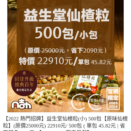
【2022 熱門招牌】益生堂仙楂粒(小) 500包【原味仙楂
粒】(原價25000元) 22910元/ 500包 ( 單包 45.82元 | 省