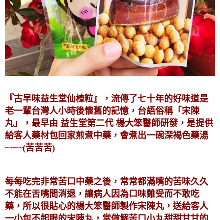
『古早味益生堂仙楂粒』，流傳了七十年的好味道是
老一輩台灣人小時後懷舊的記憶，台語俗稱「宋陳
丸」，最早由 益生堂第二代 楊大笨醫師研發，是提供
給客人藥材包回家煎煮中藥，會煮出一碗深褐色藥湯
~~~~(苦苦苦)
每每吃完非常苦口中藥之後，常常都滿嘴的苦味久久
不能在舌嘴間消退，讓病人因為口味難受而不敢吃
藥，所以很貼心的楊大笨醫師製作宋陳丸，送給客人
一小包不起眼的宋陳丸，當做解苦口小丸甜甜甘甘的