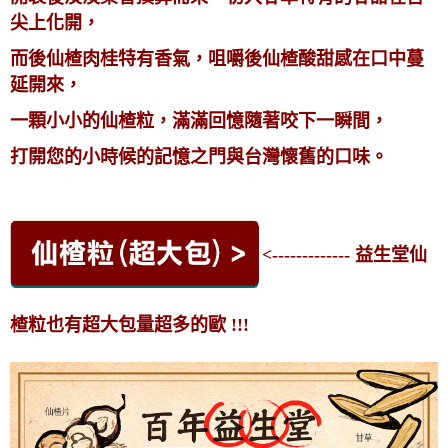
尖上化開，
而後仙楂肉桂特有香氣，咀嚼後仙楂酸甜感在口中蔓
延開來，
一顆小小的仙楂粒，滿滿回憶隨著咬下一瞬間，
打開您的小時候的記憶之門與台灣懷舊的口味。
<------------- 益生堂仙
楂粒也有超大包量超多的歐 !!!