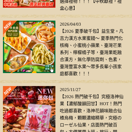
選擇禮物！！！【中秋獻禮，禮
盒心意】
2026/04/03
【2026 夏季破千包】益生堂。凡
吉力漢方水果蜜餞～ 夏季熱門化
核梅、小蜜桃小蘋果、臺灣芒果
系列、檸檬橘子等，臺灣果乾融
合漢方，無化學防腐劑、色素，
臺灣豐富水果～眾多長輩小孩家
庭都喜歡！！！
2025/11/27
【2026 熱門破千包】究極洛神仙
果【濃郁酸韻回甘】HOT！熱門
吃過都喜歡，洛神花韻味融合仙
楂烏梅，顆顆濃縮精華，究極の
ローゼル仙果，店面熱門破百