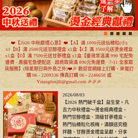
❤️【2026 中秋獻禮心意】❤️【A】滿 1000元送仙楂粒(小)
x1【B】滿 2500元送甘醇禮盒 x1盒【C】滿 3500元送燙金禮盒
x1盒【D】滿 7500元送甘蔘禮盒 x1盒【臺灣常溫滿 990 宅配免
運費 · 黑貓宅急便配送 · 超商取貨滿 890元免運費 · 7-11 全家取
貨服務】(除星期日與外島之外)❤️🎉 歡迎官網線上訂購、來電訂
購 06 - 2209336 傳真訂購 06 - 2246658 或
Ystangfunjili@gmail.com 🎉🎉🎉
2026/08/03
【2026 熱門破千盒】益生堂。凡
吉力中秋禮盒～燙金經典禮盒、
熱門甘醇禮盒、頂級甘蔘禮盒、
熱門仙楂粒化核梅，滿額送究極
拌麵、甘醇燙金禮盒呈獻，分享