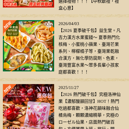
選擇禮物！！！【中秋獻禮，禮
盒心意】
2026/04/03
【2026 夏季破千包】益生堂。凡
吉力漢方水果蜜餞～ 夏季熱門化
核梅、小蜜桃小蘋果、臺灣芒果
系列、檸檬橘子等，臺灣果乾融
合漢方，無化學防腐劑、色素，
臺灣豐富水果～眾多長輩小孩家
庭都喜歡！！！
2025/11/27
【2026 熱門破千包】究極洛神仙
果【濃郁酸韻回甘】HOT！熱門
吃過都喜歡，洛神花韻味融合仙
楂烏梅，顆顆濃縮精華，究極の
ローゼル仙果，店面熱門破百