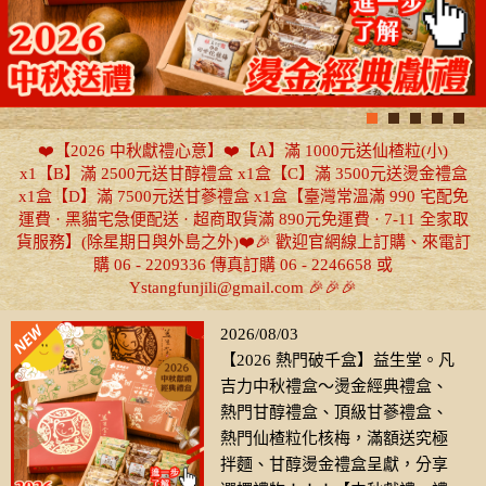
❤️【2026 中秋獻禮心意】❤️【A】滿 1000元送仙楂粒(小)
x1【B】滿 2500元送甘醇禮盒 x1盒【C】滿 3500元送燙金禮盒
x1盒【D】滿 7500元送甘蔘禮盒 x1盒【臺灣常溫滿 990 宅配免
運費 · 黑貓宅急便配送 · 超商取貨滿 890元免運費 · 7-11 全家取
貨服務】(除星期日與外島之外)❤️🎉 歡迎官網線上訂購、來電訂
購 06 - 2209336 傳真訂購 06 - 2246658 或
Ystangfunjili@gmail.com 🎉🎉🎉
2026/08/03
【2026 熱門破千盒】益生堂。凡
吉力中秋禮盒～燙金經典禮盒、
熱門甘醇禮盒、頂級甘蔘禮盒、
熱門仙楂粒化核梅，滿額送究極
拌麵、甘醇燙金禮盒呈獻，分享